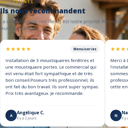
AVIS CLIENTS
Ils nous recommandent
La satisfaction de nos clients est notre priorité. Retrouvez
leurs avis vérifiés.
★
★
★
★
★
★
★
★
Menuiseries
Installation de 3 moustiquaires fenêtres et
Merci à 
une moustiquaire portes. Le commercial qui
l'instal
est venu était fort sympathique et de très
sommes t
bon conseil.Poseurs très professionnel, ils
profess
ont fait du bon travail. Ils sont super sympas.
cette en
Prix très avantageux. Je recommande.
Angélique C.
Na
A
N
il y a 2 jours
il 