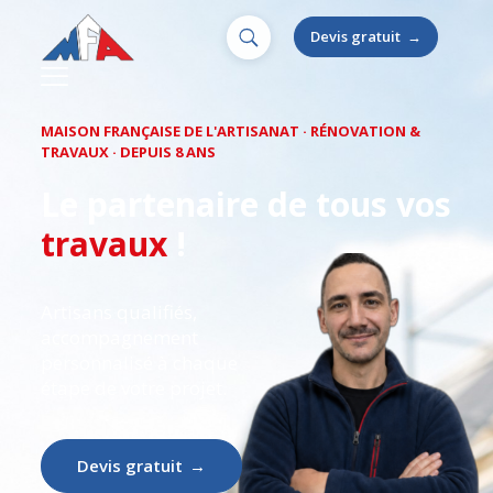
Devis gratuit
→
MAISON FRANÇAISE DE L'ARTISANAT · RÉNOVATION &
TRAVAUX · DEPUIS 8 ANS
Le partenaire de tous vos
travaux
!
Artisans qualifiés,
accompagnement
personnalisé à chaque
étape de votre projet.
Devis gratuit
→