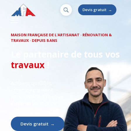
Devis gratuit
→
MAISON FRANÇAISE DE L'ARTISANAT · RÉNOVATION &
TRAVAUX · DEPUIS 8 ANS
Le partenaire de tous vos
travaux
!
Artisans qualifiés,
accompagnement
personnalisé à chaque
étape de votre projet.
Devis gratuit
→