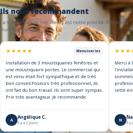
AVIS CLIENTS
Ils nous recommandent
La satisfaction de nos clients est notre priorité. Retrouvez
leurs avis vérifiés.
★
★
★
★
★
★
★
★
Menuiseries
Installation de 3 moustiquaires fenêtres et
Merci à 
une moustiquaire portes. Le commercial qui
l'instal
est venu était fort sympathique et de très
sommes t
bon conseil.Poseurs très professionnel, ils
profess
ont fait du bon travail. Ils sont super sympas.
cette en
Prix très avantageux. Je recommande.
Angélique C.
Na
A
N
il y a 2 jours
il 