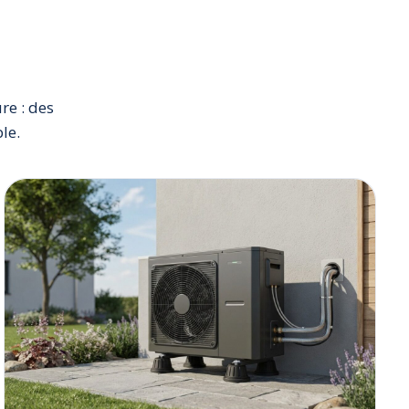
re : des
le.