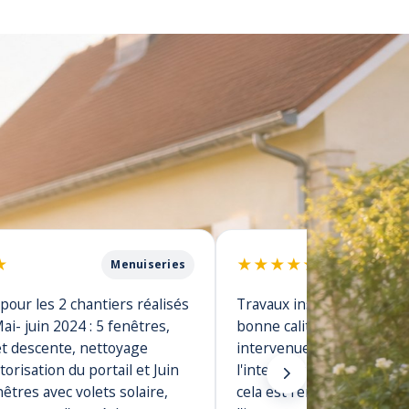
★
★
★
★
★
★
Menuiseries
pour les 2 chantiers réalisés
Travaux installation d'un p
i- juin 2024 : 5 fenêtres,
bonne calité, un petit bé
t descente, nettoyage
intervenue après l'install
torisation du portail et Juin
l'intervention du SAV peut
nêtres avec volets solaire,
cela est rentré dans l'ord