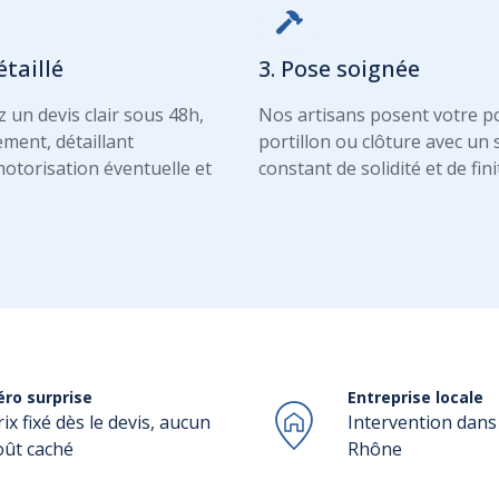
étaillé
3. Pose soignée
 un devis clair sous 48h,
Nos artisans posent votre po
ment, détaillant
portillon ou clôture avec un 
otorisation éventuelle et
constant de solidité et de fini
éro surprise
Entreprise locale
rix fixé dès le devis, aucun
Intervention dans l
oût caché
Rhône