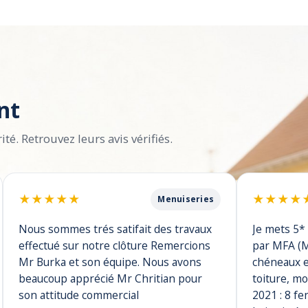
nt
ité. Retrouvez leurs avis vérifiés.
★
★
★
★
★
★
★
★
★
Menuiseries
Nous sommes trés satifait des travaux
Je mets 5* 
effectué sur notre clôture Remercions
par MFA (Ma
Mr Burka et son équipe. Nous avons
chéneaux e
beaucoup apprécié Mr Chritian pour
toiture, mo
son attitude commercial
2021 : 8 fe