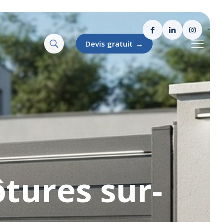
Devis gratuit
→
ôtures sur-