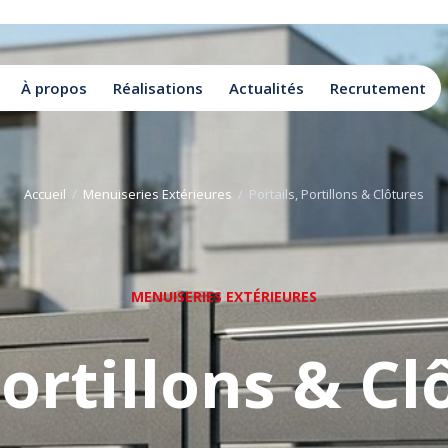
À propos
Réalisations
Actualités
Recrutement
Accueil
/
Menuiseries Extérieures
/
Portails, Portillons & Clôtures
MENUISERIES EXTÉRIEURES
Portillons & Cl