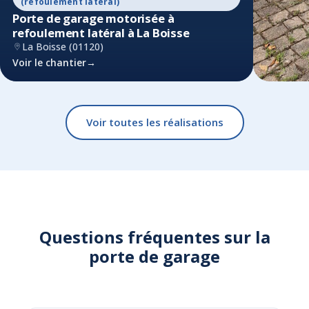
(refoulement latéral)
Porte de garage motorisée à
refoulement latéral à La Boisse
La Boisse (01120)
Voir le chantier
→
Porte 
Porte d
Voir toutes les réalisations
alumini
Saint-A
Voir le c
Questions fréquentes sur la
porte de garage