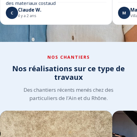
des materiaux costaud
Claude W.
Ma
C
M
il y a 2 ans
Vil
NOS CHANTIERS
Nos réalisations sur ce type de
travaux
Des chantiers récents menés chez des
particuliers de l’Ain et du Rhône.