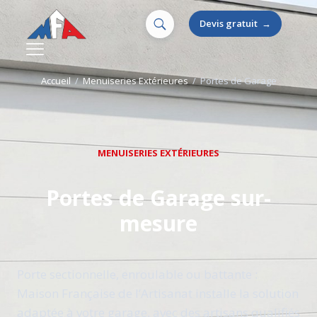
Devis gratuit
→
Accueil
/
Menuiseries Extérieures
/
Portes de Garage
MENUISERIES EXTÉRIEURES
Portes de Garage sur-
mesure
Porte sectionnelle, enroulable ou battante :
Maison Française de l’Artisanat installe la solution
adaptée à votre garage, avec des artisans qualifiés