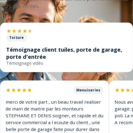
leurs avis vérifiés.
★
★
★
★
★
Toiture
Accepter les cookies pour voir la vidéo
Témoignage client tuiles, porte de garage,
porte d'entrée
Témoignage vidéo
★
★
★
★
★
★
★
★
Menuiseries
merci de votre part , un beau travail realiser
Nous avo
de main de maitre par les monteurs
garage: 
STEPHANE ET DENIS soigner, et rapide et du
poli. La
service commercial a l ecoute du client , une
A recom
belle porte de garage faite pour durer dans