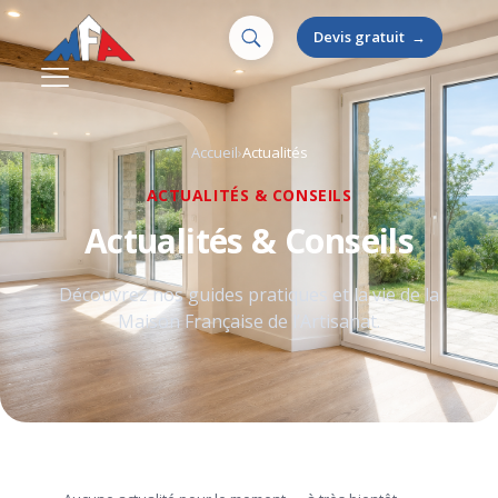
Devis gratuit
→
Accueil
Actualités
ACTUALITÉS & CONSEILS
Actualités & Conseils
Découvrez nos guides pratiques et la vie de la
Maison Française de l’Artisanat.