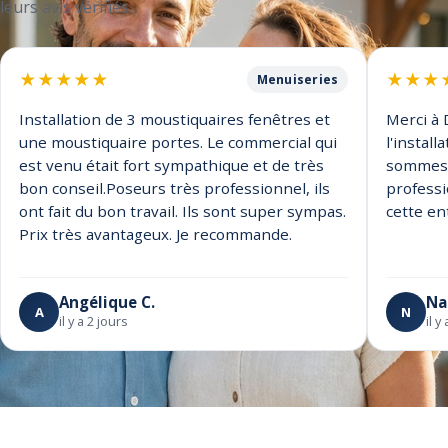
leurs avis vérifiés.
★
★
★
★
★
★
★
★
Menuiseries
Installation de 3 moustiquaires fenêtres et
Merci à 
une moustiquaire portes. Le commercial qui
l'instal
est venu était fort sympathique et de très
sommes t
bon conseil.Poseurs très professionnel, ils
profess
ont fait du bon travail. Ils sont super sympas.
cette en
Prix très avantageux. Je recommande.
Angélique C.
Na
A
N
il y a 2 jours
il 